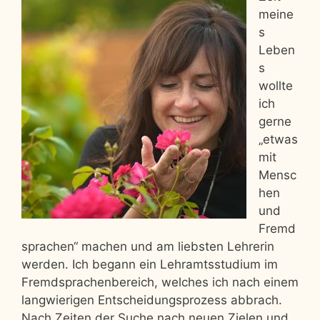
meine
s
Leben
s
wollte
ich
gerne
„etwas
mit
Mensc
hen
und
Fremd
sprachen“ machen und am liebsten Lehrerin
werden. Ich begann ein Lehramtsstudium im
Fremdsprachenbereich, welches ich nach einem
langwierigen Entscheidungsprozess abbrach.
Nach Zeiten der Suche nach neuen Zielen und