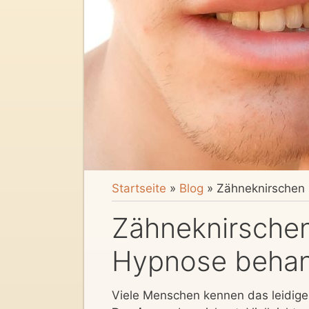
Startseite
»
Blog
»
Zähneknirschen 
Zähneknirschen
Hypnose behan
Viele Menschen kennen das leidig